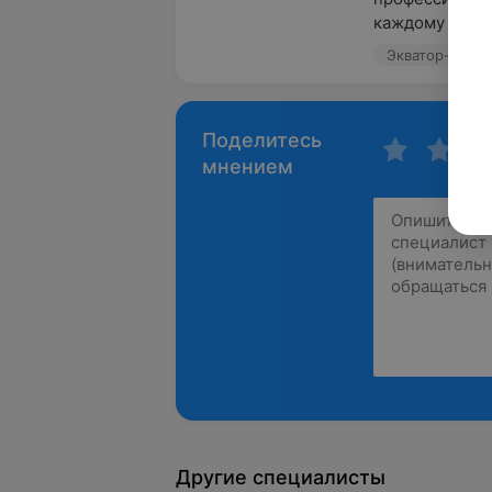
каждому пацие
Экватор-М, ул.
Поделитесь
мнением
Другие специалисты