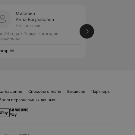
Мисевич
Дудек
Анна Вацлавовна
Натал
Нет отзывов
Нет от
ж 34 года
•
Первая категория
Стаж 27 лет
•
Перв
окринолог
Врач УЗД
атор-М
Экватор-М
соглашение
Способы оплаты
Вакансии
Партнеры
ботка персональных данных