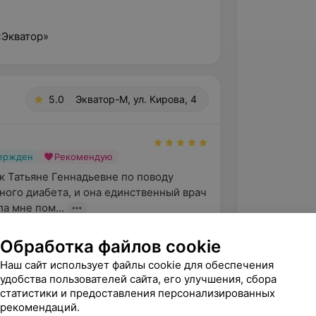
«Экватор»
5.0
Экватор-М, ул. Кирова, 4
вержден
Рекомендую
к Татьяне Геннадьевне по поводу 
ного диабета, и она единственный врач 
ла мне пом...
 Кирова, 4
Обработка файлов cookie
Наш сайт использует файлы cookie для обеспечения
удобства пользователей сайта, его улучшения, сбора
вержден
Рекомендую
статистики и предоставления персонализированных
арить Булько Татьяну Геннадьевну за 
рекомендаций.
зм и индивидуальный подход к 