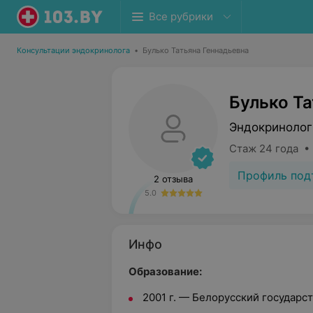
Все рубрики
Консультации эндокринолога
•
Булько Татьяна Геннадьевна
Булько Т
Эндокринолог
Стаж 24 года •
Профиль под
2 отзыва
5.0
Инфо
Образование:
2001 г. — Белорусский государ