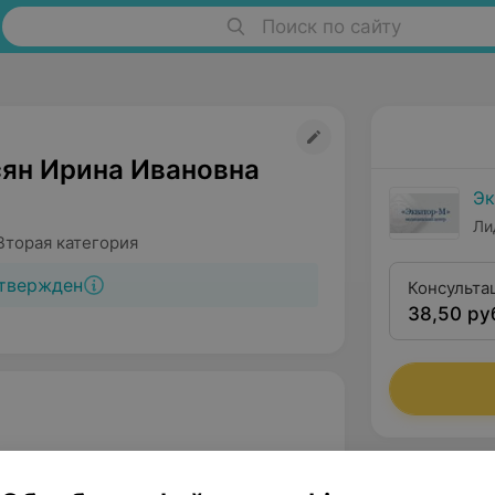
Поиск по сайту
ян Ирина Ивановна
Эк
Ли
Вторая категория
твержден
Консульта
38,50 ру
ственный медицинский университет