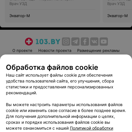
Врач УЗД
Врач УЗД
Экватор-М
Экватор-М
О проекте
Новости проекта
Размещение рекламы
Медицинский маркетинг
Публичный договор
Обработка файлов cookie
Пользовательское соглашение
Способы оплаты
Наш сайт использует файлы cookie для обеспечения
Вакансии
Партнеры
удобства пользователей сайта, его улучшения, сбора
Написать руководителю 103.by
статистики и предоставления персонализированных
Написать в поддержку
рекомендаций.
Персональные настройки cookie
Вы можете настроить параметры использования файлов
Обработка персональных данных
cookie или изменить свое согласие в более позднее время.
Для получения дополнительной информации о целях,
сроках и порядке использования файлов cookie вы
можете ознакомиться с нашей
Политикой обработки