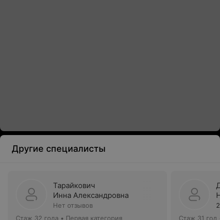
Другие специалисты
Тарайкович
Инна Александровна
Нет отзывов
2
Стаж 32 года
•
Первая категория
Стаж 31 год