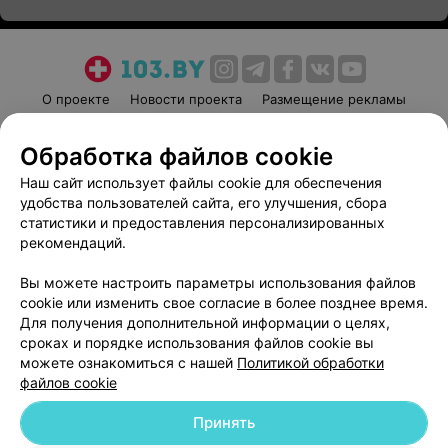
О проекте
Новости проекта
Размещение рекламы
Медицинский маркетинг
Публичный договор
Обработка файлов cookie
Пользовательское соглашение
Способы оплаты
Наш сайт использует файлы cookie для обеспечения
Вакансии
Партнеры
удобства пользователей сайта, его улучшения, сбора
Написать руководителю 103.by
статистики и предоставления персонализированных
Написать в поддержку
рекомендаций.
Персональные настройки cookie
Вы можете настроить параметры использования файлов
Обработка персональных данных
cookie или изменить свое согласие в более позднее время.
Для получения дополнительной информации о целях,
сроках и порядке использования файлов cookie вы
можете ознакомиться с нашей
Политикой обработки
файлов cookie
Принять
© 2026 ООО «Артокс Лаб», УНП 191700409
| 220012, Республика Беларусь,