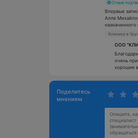
Отзыв подт
Впервые запис
Алле Михайло
назначенного 
Клиника в Уруч
ООО "КЛИ
Благодари
очень при
хорошие в
Поделитесь
мнением