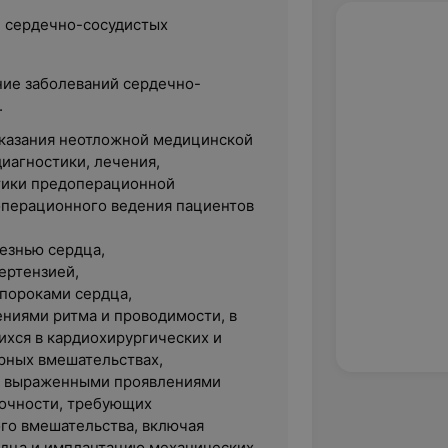
е сердечно-сосудистых
ние заболеваний сердечно-
.
казания неотложной медицинской
иагностики, лечения,
тики предоперационной
операционного ведения пациентов
езнью сердца,
ертензией,
пороками сердца,
иями ритма и проводимости, в
хся в кардиохирургических и
рных вмешательствах,
с выраженными проявлениями
очности, требующих
го вмешательства, включая
дца и имплантацию механических