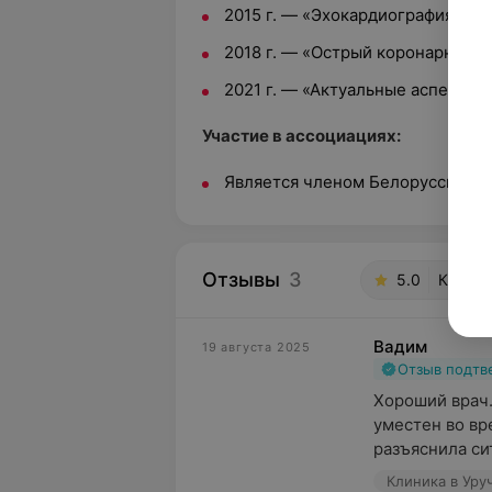
2015 г. — «Эхокардиография пр
2018 г. — «Острый коронарный с
2021 г. — «Актуальные аспекты 
Участие в ассоциациях:
Является членом Белорусского 
Отзывы
3
5.0
Клиник
Вадим
19 августа 2025
Отзыв подт
Хороший врач.
уместен во вр
разъяснила сит
Клиника в Уруч