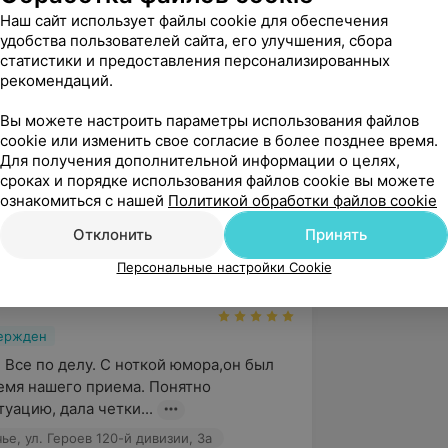
иобретенных пороков сердца»;
Наш сайт использует файлы cookie для обеспечения
удобства пользователей сайта, его улучшения, сбора
индром»;
статистики и предоставления персонализированных
рекомендаций.
кардиологии».
Вы можете настроить параметры использования файлов
cookie или изменить свое согласие в более позднее время.
Для получения дополнительной информации о целях,
научного общества кардиологов.
сроках и порядке использования файлов cookie вы можете
ознакомиться с нашей
Политикой обработки файлов cookie
Отклонить
Принять
а в Уручье, ул. Героев 120-й дивизии, 3а
Персональные настройки Cookie
вержден
 Все по делу. С ноткой юмора,он был 
емя нашего приема. Понятно 
уацию, дала четки...
ье, ул. Героев 120-й дивизии, 3а