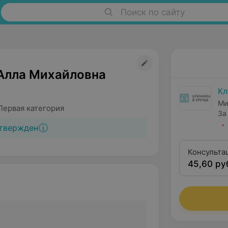
Поиск по сайту
Алла Михайловна
Кл
Ми
Первая категория
3а
твержден
Консульта
45,60 ру
квалифика