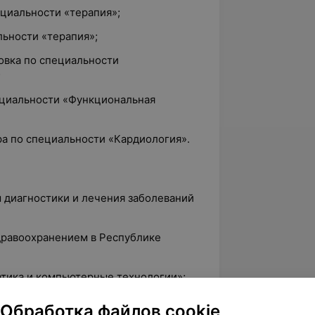
ециальности «терапия»;
льности «терапия»;
овка по специальности
;
пециальности «Функциональная
ра по специальности «Кардиология».
 диагностики и лечения заболеваний
здравоохранением в Республике
атика и компьютерные технологии»;
логия»;
Обработка файлов cookie