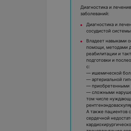
Диагностика и лечени
заболеваний:
Диагностика и лече
сосудистой системы
Владеет навыками о
помощи, методами д
реабилитации и так
подготовки и после
с:
— ишемической бол
— артериальной гип
— приобретенными 
— сложными нарушен
том числе нуждающи
рентгенэндоваскуля
А также пациентов 
сердечной недостат
кардиохирургическо
трансплантацию сер