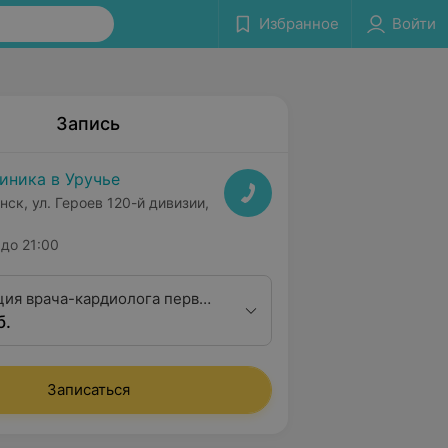
Избранное
Войти
Запись
иника в Уручье
нск, ул. Героев 120-й дивизии,
до 21:00
ция врача-кардиолога первой
б.
ционной категории
Записаться