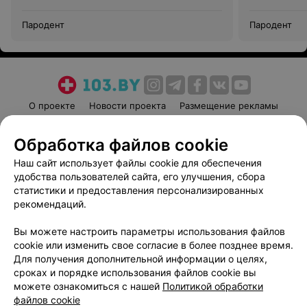
Пародент
Пародент
О проекте
Новости проекта
Размещение рекламы
Медицинский маркетинг
Публичный договор
Обработка файлов cookie
Пользовательское соглашение
Способы оплаты
Наш сайт использует файлы cookie для обеспечения
Вакансии
Партнеры
удобства пользователей сайта, его улучшения, сбора
Написать руководителю 103.by
статистики и предоставления персонализированных
Написать в поддержку
рекомендаций.
Персональные настройки cookie
Вы можете настроить параметры использования файлов
Обработка персональных данных
cookie или изменить свое согласие в более позднее время.
Для получения дополнительной информации о целях,
сроках и порядке использования файлов cookie вы
можете ознакомиться с нашей
Политикой обработки
файлов cookie