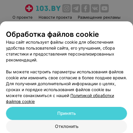
О проекте
Новости проекта
Размещение рекламы
Медицинский маркетинг
Публичный договор
Обработка файлов cookie
Пользовательское соглашение
Способы оплаты
Наш сайт использует файлы cookie для обеспечения
Вакансии
Партнеры
удобства пользователей сайта, его улучшения, сбора
Написать руководителю 103.by
статистики и предоставления персонализированных
Написать в поддержку
рекомендаций.
Персональные настройки cookie
Вы можете настроить параметры использования файлов
Обработка персональных данных
cookie или изменить свое согласие в более позднее время.
Для получения дополнительной информации о целях,
сроках и порядке использования файлов cookie вы
можете ознакомиться с нашей
Политикой обработки
файлов cookie
Принять
© 2026 ООО «Артокс Лаб», УНП 191700409
| 220012, Республика Беларусь,
г. Минск, улица Толбухина, 2, пом. 16 | help@103.by
Отклонить