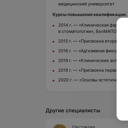
медицинский университет
Курсы повышения квалификации:
2014 г. — «Клиническая фармак
в стоматологии», БелМАПО
2015 г. — «Присвоена вторая к
2016 г. — «Адгезивная фиксаци
2019 г. — «Клинические аспект
2019 г. — «Присвоена первая к
2020 г. — «Основы эстетическо
Другие специалисты
Шестакова