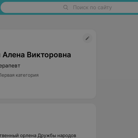
Поиск по сайту
 Алена Викторовна
ерапевт
Первая категория
рственный орлена Дружбы народов