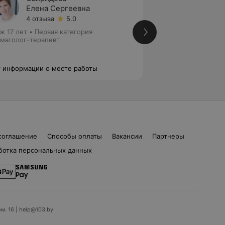
Елена Сергеевна
Залин
4 отзыва
5.0
5 отзы
ж 17 лет
•
Первая категория
Стаж 19 лет
•
Перв
матолог-терапевт
Стоматолог-терап
эндодонтист
 информации о месте работы
Нет информации о
соглашение
Способы оплаты
Вакансии
Партнеры
ботка персональных данных
ом. 16 | help@103.by