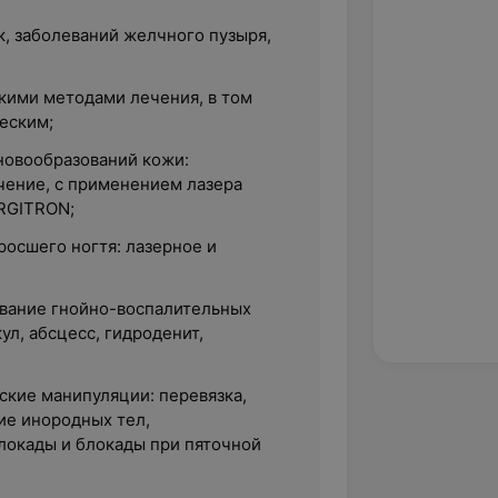
к, заболеваний желчного пузыря,
кими методами лечения, в том
еским;
новообразований кожи:
чение, с применением лазера
URGITRON;
росшего ногтя: лазерное и
вание гнойно-воспалительных
ул, абсцесс, гидроденит,
ские манипуляции: перевязка,
ие инородных тел,
локады и блокады при пяточной