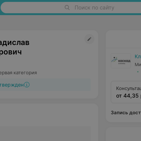
Поиск по сайту
адислав
рович
Кл
Ми
ервая категория
твержден
Консульта
от 44,35 
квалифика
Запись дост