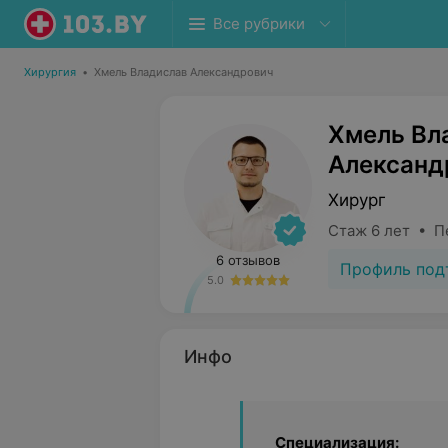
Все рубрики
Хирургия
•
Хмель Владислав Александрович
Хмель Вл
Александ
Хирург
Стаж 6 лет • П
6 отзывов
Профиль под
5.0
Инфо
Специализация: