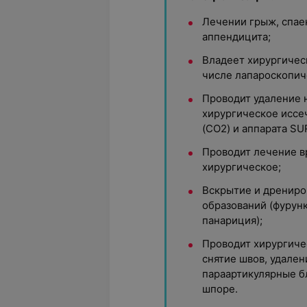
Лечении грыж, спае
аппендицита;
Владеет хирургичес
числе лапароскопич
Проводит удаление 
хирургическое иссе
(CO2) и аппарата S
Проводит лечение в
хирургическое;
Вскрытие и дрениро
образований (фурунк
панариция);
Проводит хирургиче
снятие швов, удален
параартикулярные б
шпоре.