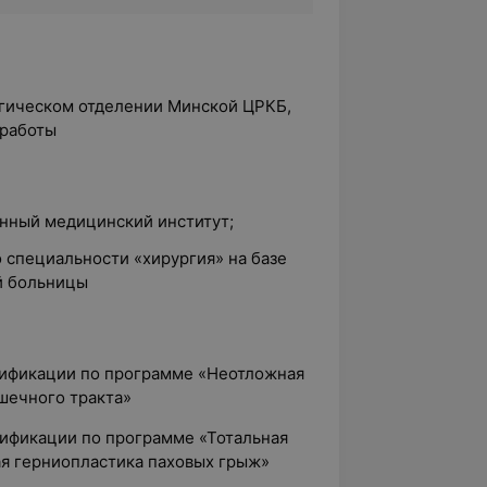
ргическом отделении Минской ЦРКБ,
 работы
енный медицинский институт;
о специальности «хирургия» на базе
й больницы
лификации по программе «Неотложная
шечного тракта»
лификации по программе «Тотальная
я герниопластика паховых грыж»