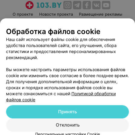
О проекте
Новости проекта
Размещение рекламы
Медицинский маркетинг
Публичный договор
Обработка файлов cookie
Пользовательское соглашение
Способы оплаты
Наш сайт использует файлы cookie для обеспечения
Вакансии
Партнеры
удобства пользователей сайта, его улучшения, сбора
Написать руководителю 103.by
статистики и предоставления персонализированных
Написать в поддержку
рекомендаций.
Персональные настройки cookie
Вы можете настроить параметры использования файлов
Обработка персональных данных
cookie или изменить свое согласие в более позднее время.
Для получения дополнительной информации о целях,
сроках и порядке использования файлов cookie вы
можете ознакомиться с нашей
Политикой обработки
файлов cookie
Принять
© 2026 ООО «Артокс Лаб», УНП 191700409
| 220012, Республика Беларусь,
г. Минск, улица Толбухина, 2, пом. 16 | help@103.by
Отклонить
Служба поддержки
+375 291212755
Персональные настройки Cookie