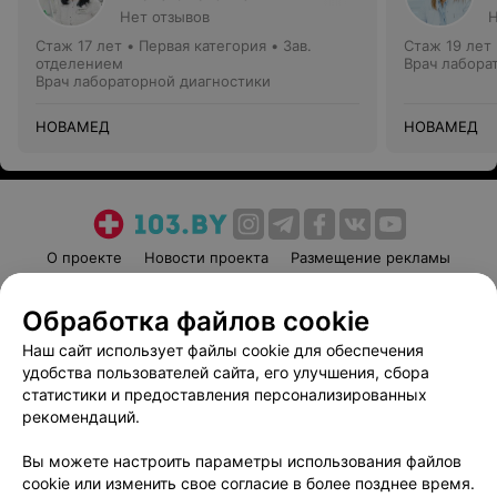
Нет отзывов
Н
Стаж 17 лет
•
Первая категория
•
Зав.
Стаж 19 лет
отделением
Врач лабора
Врач лабораторной диагностики
НОВАМЕД
НОВАМЕД
О проекте
Новости проекта
Размещение рекламы
Медицинский маркетинг
Публичный договор
Обработка файлов cookie
Пользовательское соглашение
Способы оплаты
Наш сайт использует файлы cookie для обеспечения
Вакансии
Партнеры
удобства пользователей сайта, его улучшения, сбора
Написать руководителю 103.by
статистики и предоставления персонализированных
Написать в поддержку
рекомендаций.
Персональные настройки cookie
Вы можете настроить параметры использования файлов
Обработка персональных данных
cookie или изменить свое согласие в более позднее время.