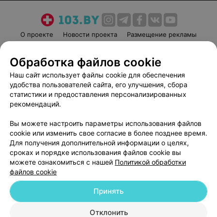
О проекте
Новости проекта
Размещение рекламы
Медицинский маркетинг
Публичный договор
Обработка файлов cookie
Пользовательское соглашение
Способы оплаты
Наш сайт использует файлы cookie для обеспечения
Вакансии
Партнеры
удобства пользователей сайта, его улучшения, сбора
Написать руководителю 103.by
статистики и предоставления персонализированных
Написать в поддержку
рекомендаций.
Персональные настройки cookie
Вы можете настроить параметры использования файлов
Обработка персональных данных
cookie или изменить свое согласие в более позднее время.
Для получения дополнительной информации о целях,
сроках и порядке использования файлов cookie вы
можете ознакомиться с нашей
Политикой обработки
файлов cookie
Принять
© 2026 ООО «Артокс Лаб», УНП 191700409
| 220012, Республика Беларусь,
г. Минск, улица Толбухина, 2, пом. 16 | help@103.by
Отклонить