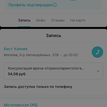
Профиль подтвержден
Запись
Инфо
Отзывы
На карте
Запись
Бест Клиник
Могилев, б-р Непокорённых, 37В
до 20:00
Консультация врача-оториноларинголога
высшей квалификационной категории
54,08 руб.
Запись доступна только по телефону
Могилевская ОКБ