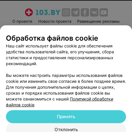
О проекте
Новости проекта
Размещение рекламы
Медицинский маркетинг
Публичный договор
Обработка файлов cookie
Пользовательское соглашение
Способы оплаты
Наш сайт использует файлы cookie для обеспечения
Вакансии
Партнеры
удобства пользователей сайта, его улучшения, сбора
Написать руководителю 103.by
статистики и предоставления персонализированных
Написать в поддержку
рекомендаций.
Персональные настройки cookie
Вы можете настроить параметры использования файлов
Обработка персональных данных
cookie или изменить свое согласие в более позднее время.
Для получения дополнительной информации о целях,
сроках и порядке использования файлов cookie вы
можете ознакомиться с нашей
Политикой обработки
файлов cookie
Принять
© 2026 ООО «Артокс Лаб», УНП 191700409
| 220012, Республика Беларусь,
г. Минск, улица Толбухина, 2, пом. 16 | help@103.by
Отклонить