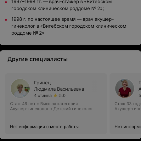
1997–1998 гг. — врач-стажер в «Витебском
городском клиническом роддоме № 2»;
1998 г. по настоящее время — врач акушер-
гинеколог в «Витебском городском клиническом
роддоме № 2».
Другие специалисты
Гринец
Людмила Васильевна
4 отзыва
5.0
5
Стаж 46 лет
•
Высшая категория
Стаж 33 год
Акушер-гинеколог • Детский гинеколог
Акушер-гин
Нет информации о месте работы
Нет информа