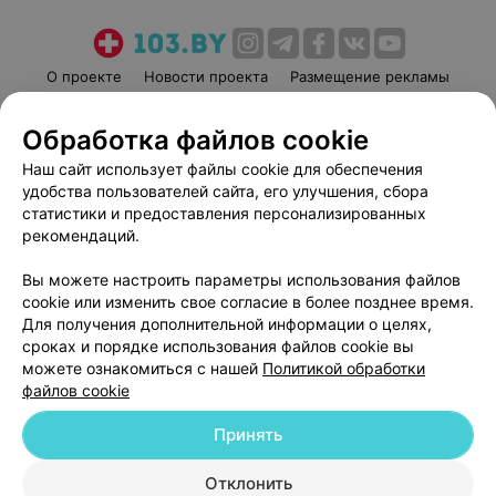
О проекте
Новости проекта
Размещение рекламы
Медицинский маркетинг
Публичный договор
Обработка файлов cookie
Пользовательское соглашение
Способы оплаты
Наш сайт использует файлы cookie для обеспечения
Вакансии
Партнеры
удобства пользователей сайта, его улучшения, сбора
Написать руководителю 103.by
статистики и предоставления персонализированных
Написать в поддержку
рекомендаций.
Персональные настройки cookie
Вы можете настроить параметры использования файлов
Обработка персональных данных
cookie или изменить свое согласие в более позднее время.
Для получения дополнительной информации о целях,
сроках и порядке использования файлов cookie вы
можете ознакомиться с нашей
Политикой обработки
файлов cookie
Принять
© 2026 ООО «Артокс Лаб», УНП 191700409
| 220012, Республика Беларусь,
г. Минск, улица Толбухина, 2, пом. 16 | help@103.by
Отклонить