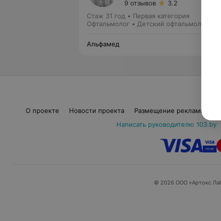
9 отзывов
3.2
Стаж 31 год
•
Первая категория
Офтальмолог • Детский офтальмолог
Альфамед
О проекте
Новости проекта
Размещение рекламы
М
Написать руководителю 103.by
© 2026 ООО «Артокс Ла