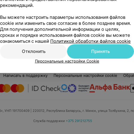
1 отзыв
5.0
рекомендаций.
Стаж 27 лет
•
Высшая категория
Ста
Офтальмолог • Детский офтальмолог
Офт
Вы можете настроить параметры использования файлов
cookie или изменить свое согласие в более позднее время.
Альфамед
Ал
Для получения дополнительной информации о целях,
сроках и порядке использования файлов cookie вы можете
ознакомиться с нашей
Политикой обработки файлов cookie
Отклонить
Принять
Персональные настройки Cookie
едицинский маркетинг
Публичный договор
Пользовательское 
Написать в поддержку
Персональные настройки cookie
Обра
б», УНП 191700409
| 220012, Республика Беларусь, г. Минск, улица Толбухина, 2, п
Служба поддержки
+375 291212755