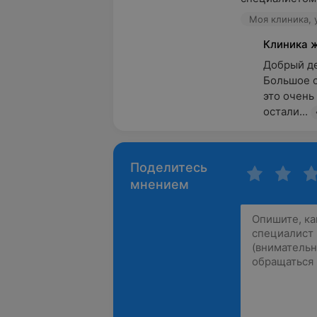
Моя клиника, 
Клиника 
Добрый ден
Большое с
это очень
остали...
Поделитесь
мнением