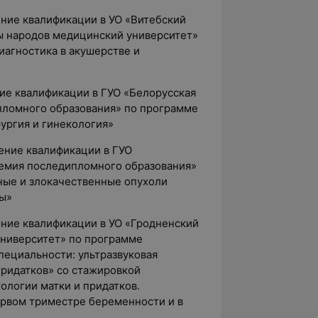
ение квалификации в УО «Витебский
ы народов медицинский университет»
иагностика в акушерстве и
ние квалификации в ГУО «Белорусская
пломного образования» по программе
ургия и гинекология»
ение квалификации в ГУО
емия последипломного образования»
ные и злокачественные опухоли
мы»
ение квалификации в УО «Гродненский
ниверситет» по программе
специальности: ультразвуковая
придатков» со стажировкой
тологии матки и придатков.
ервом триместре беременности и в