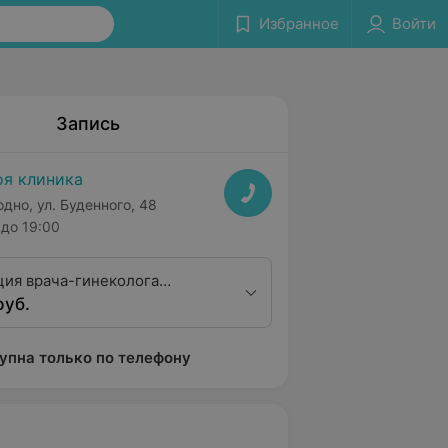
Избранное
Войти
Запись
я клиника
одно, ул. Буденного, 48
до 19:00
ция врача-гинеколога
руб.
валификационная категория)
упна только по телефону