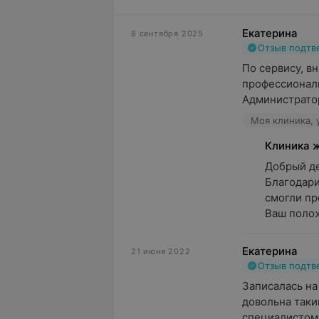
Екатерина
8 сентября 2025
Отзыв подт
По сервису, в
профессионали
Администратор
Моя клиника, 
Клиника 
Добрый ден
Благодари
смогли пр
Ваш полож
Екатерина
21 июня 2022
Отзыв подт
Записалась на
довольна таки
специалистом,