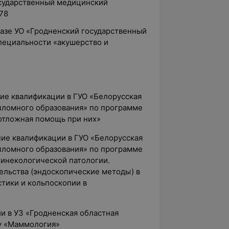
осударственный медицинский
78
 базе УО «Гродненский государственный
пециальности «акушерство и
ние квалификации в ГУО «Белорусская
пломного образования» по программе
отложная помощь при них»
ние квалификации в ГУО «Белорусская
пломного образования» по программе
гинекологической патологии.
льства (эндоскопические методы) в
тики и кольпоскопии в
ии в УЗ «Гродненская областная
у «Маммология»