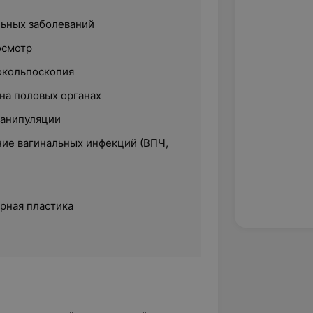
ьных заболеваний
осмотр
окольпоскопия
на половых органах
манипуляции
ние вагинальных инфекций (ВПЧ,
рная пластика