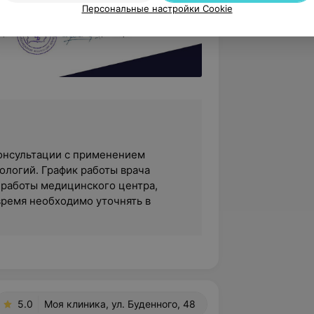
Персональные настройки Cookie
 консультации с применением
логий. График работы врача
 работы медицинского центра,
время необходимо уточнять в
5.0
Моя клиника, ул. Буденного, 48