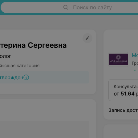
Поиск по сайту
атерина Сергеевна
Мо
олог
Гр
Высшая категория
твержден
Консульта
от 51,64 
(высшая к
Запись дост