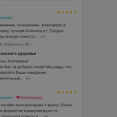
вержден
ниманию, отношению, атмосфере и 
зму, лучшая Клиника в г. Гродно.

ы всегда помогут...
ул. Буденного, 48
женского здоровья
ь, Екатерина!

м Вас за добрые слова! Мы рады, что 
евзойти Ваши ожидания.

ительный...
вержден
Рекомендую
 онлайн-консультацию к врачу. Очень 
м форматом коммуникации со 
 получила ответы н...