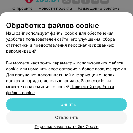
О проекте
Новости проекта
Размещение рекламы
Медицинский маркетинг
Публичный договор
Обработка файлов cookie
Пользовательское соглашение
Способы оплаты
Наш сайт использует файлы cookie для обеспечения
Вакансии
Партнеры
удобства пользователей сайта, его улучшения, сбора
Написать руководителю 103.by
статистики и предоставления персонализированных
Написать в поддержку
рекомендаций.
Персональные настройки cookie
Вы можете настроить параметры использования файлов
Обработка персональных данных
cookie или изменить свое согласие в более позднее время.
Для получения дополнительной информации о целях,
сроках и порядке использования файлов cookie вы
можете ознакомиться с нашей
Политикой обработки
файлов cookie
Принять
© 2026 ООО «Артокс Лаб», УНП 191700409
| 220012, Республика Беларусь,
г. Минск, улица Толбухина, 2, пом. 16 | help@103.by
Отклонить
Служба поддержки
+375 291212755
Персональные настройки Cookie