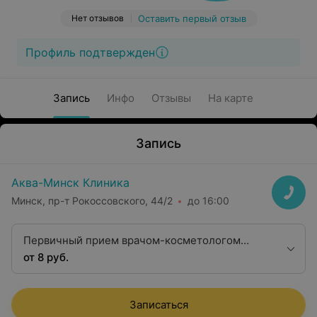
Нет отзывов
Оставить первый отзыв
Профиль подтвержден
Запись
Инфо
Отзывы
На карте
Запись
Аква-Минск Клиника
Минск, пр-т Рокоссовского, 44/2
до 16:00
Первичный прием врачом-косметологом
перед эпиляцией
от 8 руб.
Записаться