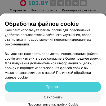
О проекте
Новости проекта
Размещение рекламы
Медицинский маркетинг
Публичный договор
Обработка файлов cookie
Пользовательское соглашение
Способы оплаты
Наш сайт использует файлы cookie для обеспечения
Вакансии
Партнеры
удобства пользователей сайта, его улучшения, сбора
Написать руководителю 103.by
статистики и предоставления персонализированных
Написать в поддержку
рекомендаций.
Персональные настройки cookie
Вы можете настроить параметры использования файлов
Обработка персональных данных
cookie или изменить свое согласие в более позднее время.
Для получения дополнительной информации о целях,
сроках и порядке использования файлов cookie вы
можете ознакомиться с нашей
Политикой обработки
файлов cookie
Принять
© 2026 ООО «Артокс Лаб», УНП 191700409
| 220012, Республика Беларусь,
г. Минск, улица Толбухина, 2, пом. 16 | help@103.by
Отклонить
Служба поддержки
+375 291212755
Персональные настройки Cookie