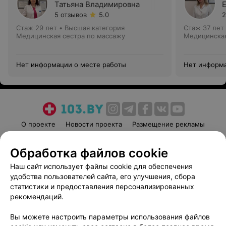
Татьяна Владимировна
5 отзывов
5.0
2
Стаж 29 лет
•
Высшая категория
Стаж 37 лет
Медицинская сестра по массажу
Медицинская
Нет информации о месте работы
Нет информа
О проекте
Новости проекта
Размещение рекламы
Медицинский маркетинг
Публичный договор
Обработка файлов cookie
Пользовательское соглашение
Способы оплаты
Наш сайт использует файлы cookie для обеспечения
Вакансии
Партнеры
удобства пользователей сайта, его улучшения, сбора
Написать руководителю 103.by
статистики и предоставления персонализированных
Написать в поддержку
рекомендаций.
Персональные настройки cookie
Вы можете настроить параметры использования файлов
Обработка персональных данных