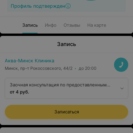
Профиль подтвержден
Запись
Инфо
Отзывы
На карте
Запись
Аква-Минск Клиника
Минск, пр-т Рокоссовского, 44/2
до 20:00
Заочная консультация по предоставленным
рентгенограммам с оформлением
от 4 руб.
Записаться