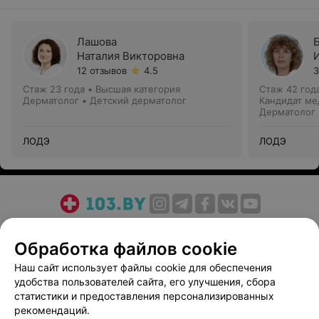
Лашова
Наталия Викторовна
12 отзывов
4.5
3
Стаж 23 года
•
Высшая категория
Стаж 42 год
Дерматолог • Детский дерматолог
Кандидат ме
Дерматолог 
ЛОДЭ
ЛОДЭ
О проекте
Новости проекта
Размещение рекламы
Обработка файлов cookie
Медицинский маркетинг
Публичный договор
Пользовательское соглашение
Способы оплаты
Наш сайт использует файлы cookie для обеспечения
удобства пользователей сайта, его улучшения, сбора
Вакансии
Партнеры
статистики и предоставления персонализированных
Написать руководителю 103.by
рекомендаций.