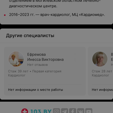
отделением в Могилевском областном лечебно-
диагностическом центре.
2016−2023 гг. — врач-кардиолог, МЦ «Кардиомед».
Другие специалисты
Ефремова
Инесса Викторовна
Нет отзывов
Н
Стаж 39 лет
•
Первая категория
Стаж 28 лет
Кардиолог
Кардиолог
Нет информации о месте работы
Нет информа