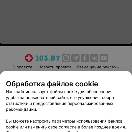
О проекте
Новости проекта
Размещение рекламы
Медицинский маркетинг
Публичный договор
Обработка файлов cookie
Пользовательское соглашение
Способы оплаты
Наш сайт использует файлы cookie для обеспечения
Вакансии
Партнеры
удобства пользователей сайта, его улучшения, сбора
Написать руководителю 103.by
статистики и предоставления персонализированных
Написать в поддержку
рекомендаций.
Персональные настройки cookie
Вы можете настроить параметры использования файлов
Обработка персональных данных
cookie или изменить свое согласие в более позднее время.