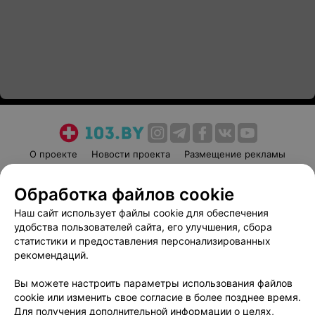
О проекте
Новости проекта
Размещение рекламы
Медицинский маркетинг
Публичный договор
Обработка файлов cookie
Пользовательское соглашение
Способы оплаты
Наш сайт использует файлы cookie для обеспечения
Вакансии
Партнеры
удобства пользователей сайта, его улучшения, сбора
Написать руководителю 103.by
статистики и предоставления персонализированных
Написать в поддержку
рекомендаций.
Персональные настройки cookie
Вы можете настроить параметры использования файлов
Обработка персональных данных
cookie или изменить свое согласие в более позднее время.
Для получения дополнительной информации о целях,