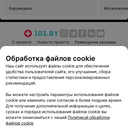
Евромедика
Могилевский
диспансер
О проекте
Новости проекта
Размещение рекламы
Медицинский маркетинг
Публичный договор
Обработка файлов cookie
Пользовательское соглашение
Способы оплаты
Наш сайт использует файлы cookie для обеспечения
Вакансии
Партнеры
удобства пользователей сайта, его улучшения, сбора
Написать руководителю 103.by
статистики и предоставления персонализированных
Написать в поддержку
рекомендаций.
Персональные настройки cookie
Вы можете настроить параметры использования файлов
Обработка персональных данных
cookie или изменить свое согласие в более позднее время.
Для получения дополнительной информации о целях,
сроках и порядке использования файлов cookie вы
можете ознакомиться с нашей
Политикой обработки
файлов cookie