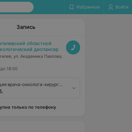
Избранное
Войти
Запись
гилевский областной
кологический диспансер
гилев, ул. Академика Павлова,
до 18:00
ция врача-онколога-хирурга
б.
фикационной категории
упна только по телефону