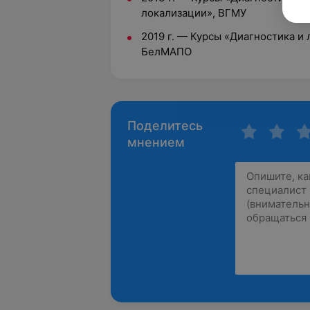
локализации», ВГМУ
2019 г. — Курсы «Диагностика и
БелМАПО
Поделитесь
мнением