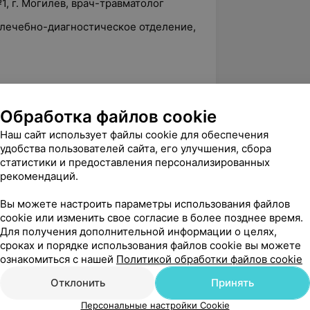
, г. Могилев, врач-травматолог
 лечебно-диагностическое отделение,
енный медицинский институт
Обработка файлов cookie
Наш сайт использует файлы cookie для обеспечения
циализации по онкологии, БелМАПО
удобства пользователей сайта, его улучшения, сбора
статистики и предоставления персонализированных
и лечение больных злокачественными
рекомендаций.
Вы можете настроить параметры использования файлов
месте в очной форме, отделение
cookie или изменить свое согласие в более позднее время.
Р, г. Минск
Для получения дополнительной информации о целях,
сроках и порядке использования файлов cookie вы можете
ой клинической онкологии», БелМАПО
ознакомиться с нашей
Политикой обработки файлов cookie
месте в очной форме, отделение
Отклонить
Принять
Р, г. Минск
Персональные настройки Cookie
 лечение опухолей визуальной