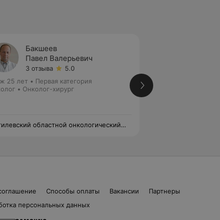
Бакшеев
Буев
Павел Валерьевич
Влади
3 отзыва
5.0
2 отзы
ж 25 лет
•
Первая категория
Стаж 9 лет
•
Втора
олог • Онколог-хирург
Хирург • Онколог-
илевский областной онкологический
Могилевский обла
пансер
диспансер
соглашение
Способы оплаты
Вакансии
Партнеры
ботка персональных данных