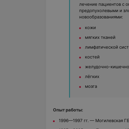
лечение пациентов с о
предопухолевыми и зл
новообразованиями:
кожи
мягких тканей
лимфатической сис
костей
желудочно-кишечно
лёгких
мозга
Опыт работы:
1996—1997 гг. — Могилевская Г