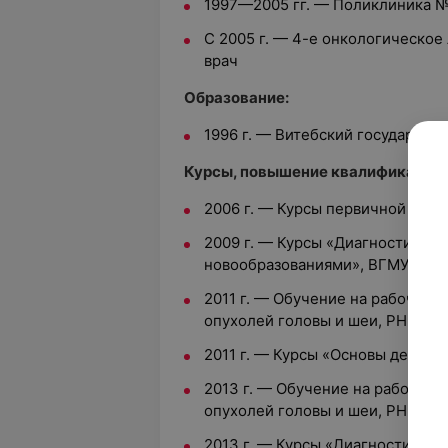
1997—2005 гг. — Поликлиника №1
С 2005 г. — 4-е онкологическое
врач
Образование:
1996 г. — Витебский государств
Курсы, повышение квалификации:
2006 г. — Курсы первичной спе
2009 г. — Курсы «Диагностика 
новообразованиями», ВГМУ
2011 г. — Обучение на рабочем 
опухолей головы и шеи, РНПЦ ОМ
2011 г. — Курсы «Основы детск
2013 г. — Обучение на рабочем 
опухолей головы и шеи, РНПЦ ОМ
2013 г. — Курсы «Диагностика и