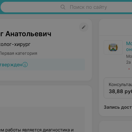
Поиск по сайту
г Анатольевич
Мо
колог-хирург
он
Первая категория
Мо
2а
твержден
Консульта
38,88 ру
2-й квали
Запись дост
м работы является диагностика и