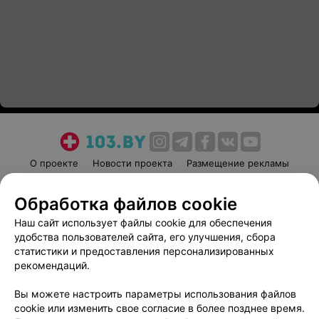
О проекте
Новости проекта
Размещение рекламы
Медицинский маркетинг
Публичный договор
Обработка файлов cookie
Пользовательское соглашение
Способы оплаты
Наш сайт использует файлы cookie для обеспечения
Вакансии
Партнеры
удобства пользователей сайта, его улучшения, сбора
Написать руководителю 103.by
статистики и предоставления персонализированных
Написать в поддержку
рекомендаций.
Персональные настройки cookie
Вы можете настроить параметры использования файлов
Обработка персональных данных
cookie или изменить свое согласие в более позднее время.