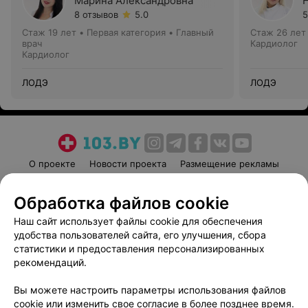
Марина Александровна
8 отзывов
5.0
5
Стаж 19 лет
•
Первая категория
•
Главный
Стаж 26 лет
врач
Кардиолог
Кардиолог
ЛОДЭ
ЛОДЭ
О проекте
Новости проекта
Размещение рекламы
Медицинский маркетинг
Публичный договор
Обработка файлов cookie
Пользовательское соглашение
Способы оплаты
Наш сайт использует файлы cookie для обеспечения
Вакансии
Партнеры
удобства пользователей сайта, его улучшения, сбора
Написать руководителю 103.by
статистики и предоставления персонализированных
Написать в поддержку
рекомендаций.
Персональные настройки cookie
Вы можете настроить параметры использования файлов
Обработка персональных данных
cookie или изменить свое согласие в более позднее время.