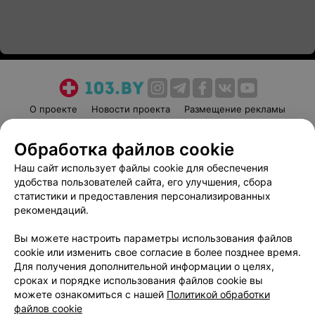
О проекте
Новости проекта
Размещение рекламы
Медицинский маркетинг
Публичный договор
Обработка файлов cookie
Пользовательское соглашение
Способы оплаты
Наш сайт использует файлы cookie для обеспечения
Вакансии
Партнеры
удобства пользователей сайта, его улучшения, сбора
Написать руководителю 103.by
статистики и предоставления персонализированных
Написать в поддержку
рекомендаций.
Персональные настройки cookie
Вы можете настроить параметры использования файлов
Обработка персональных данных
cookie или изменить свое согласие в более позднее время.
Для получения дополнительной информации о целях,
сроках и порядке использования файлов cookie вы
можете ознакомиться с нашей
Политикой обработки
файлов cookie