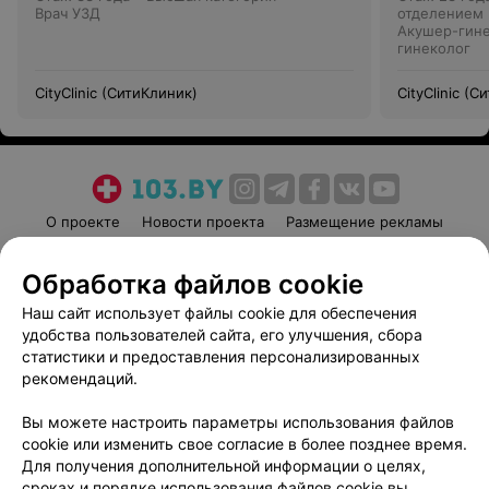
Врач УЗД
отделением
Акушер-гине
гинеколог
CityClinic (СитиКлиник)
CityClinic (
О проекте
Новости проекта
Размещение рекламы
Медицинский маркетинг
Публичный договор
Обработка файлов cookie
Пользовательское соглашение
Способы оплаты
Наш сайт использует файлы cookie для обеспечения
Вакансии
Партнеры
удобства пользователей сайта, его улучшения, сбора
Написать руководителю 103.by
статистики и предоставления персонализированных
Написать в поддержку
рекомендаций.
Персональные настройки cookie
Вы можете настроить параметры использования файлов
Обработка персональных данных
cookie или изменить свое согласие в более позднее время.
Для получения дополнительной информации о целях,
сроках и порядке использования файлов cookie вы