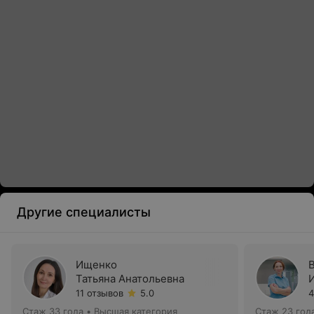
Другие специалисты
Ищенко
Татьяна Анатольевна
11 отзывов
5.0
4
Стаж 33 года
•
Высшая категория
Стаж 23 год