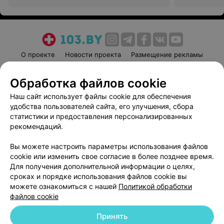
О проекте
Новости проекта
Размещение рекламы
Медицинский маркетинг
Публичный договор
Обработка файлов cookie
Пользовательское соглашение
Способы оплаты
Наш сайт использует файлы cookie для обеспечения
Вакансии
Партнеры
удобства пользователей сайта, его улучшения, сбора
Написать руководителю 103.by
статистики и предоставления персонализированных
Написать в поддержку
рекомендаций.
Персональные настройки cookie
Вы можете настроить параметры использования файлов
Обработка персональных данных
cookie или изменить свое согласие в более позднее время.
Для получения дополнительной информации о целях,
сроках и порядке использования файлов cookie вы
можете ознакомиться с нашей
Политикой обработки
файлов cookie
Принять
© 2026 ООО «Артокс Лаб», УНП 191700409
| 220012, Республика Беларусь,