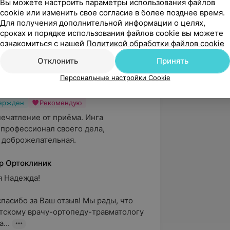
Вы можете настроить параметры использования файлов
с», мастер-класс по лечению
cookie или изменить свое согласие в более позднее время.
 по методу Понсети, г. Ярославль.
Для получения дополнительной информации о целях,
сроках и порядке использования файлов cookie вы можете
ознакомиться с нашей
Политикой обработки файлов cookie
Отклонить
Принять
Персональные настройки Cookie
вержден
Рекомендую
ечатление от приёма. Инга 
 профессионал своего дела, 
 доброжелательная.
р Ортоклиник
Надежда!

пасибо за Ваш отзыв! Мы рады, что 
етскому врачу-ортопеду-травматологу 
...