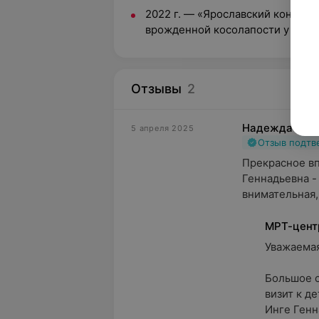
2022 г. — «Ярославский конгрес
врожденной косолапости у детей
Отзывы
2
Надежда
5 апреля 2025
Отзыв подт
Прекрасное вп
Геннадьевна -
внимательная,
МРТ-цент
Уважаемая 
Большое с
визит к д
Инге Генна