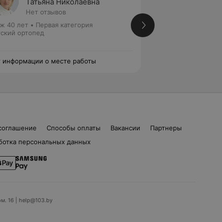
Татьяна Николаевна
Натал
Нет отзывов
Нет от
ж 40 лет
•
Первая категория
Стаж 40 лет
•
Выс
ский ортопед
медицинских наук
Детский ортопед 
 информации о месте работы
Нет информации о
соглашение
Способы оплаты
Вакансии
Партнеры
ботка персональных данных
ом. 16 | help@103.by