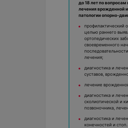
до 18 лет по вопросам
лечения врожденной и
патологии опорно-двиг
профилактический о
целью раннего выя
ортопедических заб
своевременного нач
последовательности
лечения;
диагностика и лече
суставов, врожденн
лечение врожденной
диагностика и лече
сколиотической и к
позвоночника, лечен
диагностика и лече
конечностей и стоп.