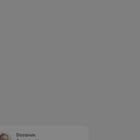
Веевник
Букач