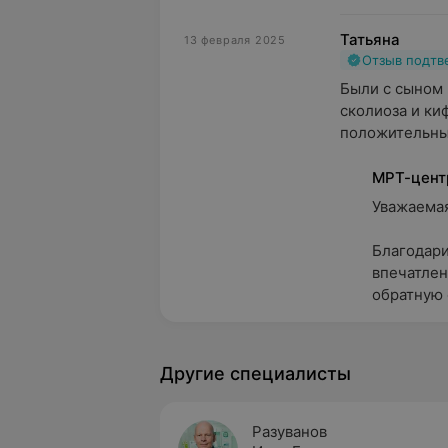
Татьяна
13 февраля 2025
Отзыв подт
Были с сыном 
сколиоза и киф
положительные
МРТ-цент
Уважаемая Т
Благодари
впечатлен
обратную с
Другие специалисты
Разуванов