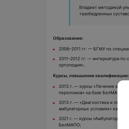
Владеет методикой ул
тазобедренных суставо
Образование:
2006–2011 гг. — БГМУ по специа
2011–2012 гг. — интернатура по
ортопедия».
Курсы, повышение квалификации:
2013 г. — курсы «Лечение внутр
переломов» на базе БелМАПО;
2013 г. — «Диагностика и лечен
амбулаторных условиях» на баз
2021 г. — курсы «Амбулаторная 
БелМАПО;