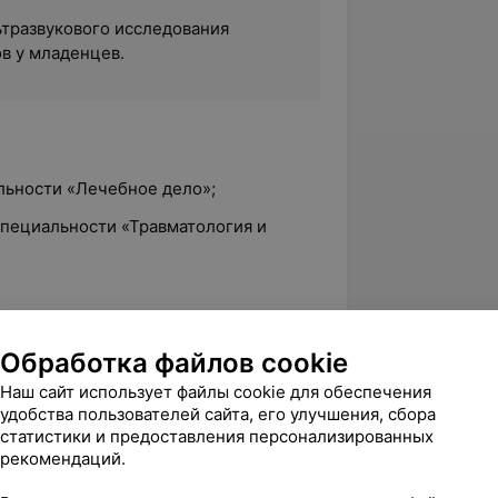
ьтразвукового исследования
в у младенцев.
льности «Лечебное дело»;
 специальности «Травматология и
исуставных и околосуставных
Обработка файлов cookie
Наш сайт использует файлы cookie для обеспечения
ие хирургических инфекций в
удобства пользователей сайта, его улучшения, сбора
е БелМАПО;
статистики и предоставления персонализированных
травматология и ортопедия» на базе
рекомендаций.