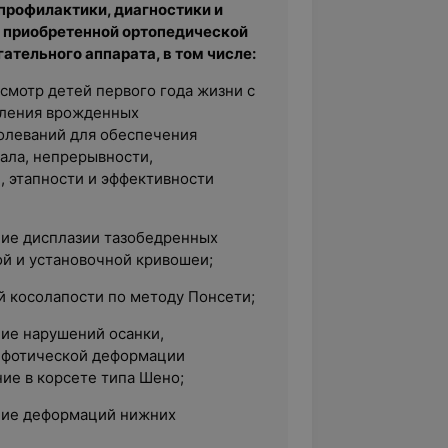
 профилактики, диагностики и
 приобретенной ортопедической
ательного аппарата, в том числе:
смотр детей первого года жизни с
вления врожденных
олеваний для обеспечения
ала, непрерывности,
, этапности и эффективности
ние дисплазии тазобедренных
ой и установочной кривошеи;
 косолапости по методу Понсети;
ние нарушений осанки,
ифотической деформации
ие в корсете типа Шено;
ние деформаций нижних