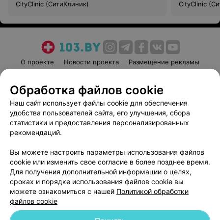
CityClinic (СитиКлиник)
CityClinic (
О проекте
Новости проекта
Размещение рекламы
Медицинский маркетинг
Публичный договор
Обработка файлов cookie
Пользовательское соглашение
Способы оплаты
Наш сайт использует файлы cookie для обеспечения
Вакансии
Партнеры
удобства пользователей сайта, его улучшения, сбора
Написать руководителю 103.by
статистики и предоставления персонализированных
Написать в поддержку
рекомендаций.
Персональные настройки cookie
Вы можете настроить параметры использования файлов
Обработка персональных данных
cookie или изменить свое согласие в более позднее время.
Для получения дополнительной информации о целях,
сроках и порядке использования файлов cookie вы
можете ознакомиться с нашей
Политикой обработки
файлов cookie