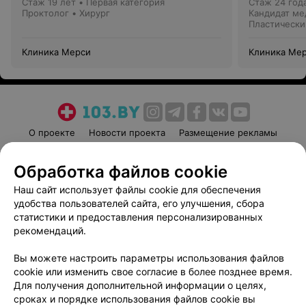
Стаж 19 лет
•
Первая категория
Стаж 24 год
Проктолог • Хирург
Кандидат ме
Пластически
Клиника Мерси
Клиника Ме
О проекте
Новости проекта
Размещение рекламы
Медицинский маркетинг
Публичный договор
Обработка файлов cookie
Пользовательское соглашение
Способы оплаты
Наш сайт использует файлы cookie для обеспечения
Вакансии
Партнеры
удобства пользователей сайта, его улучшения, сбора
Написать руководителю 103.by
статистики и предоставления персонализированных
Написать в поддержку
рекомендаций.
Персональные настройки cookie
Вы можете настроить параметры использования файлов
Обработка персональных данных
cookie или изменить свое согласие в более позднее время.
Для получения дополнительной информации о целях,
сроках и порядке использования файлов cookie вы