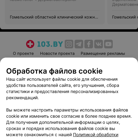
Дерматовене
Гомельский областной клинический кожно-
Гомельский 
венерологический диспансер
венерологич
О проекте
Новости проекта
Размещение рекламы
Медицинский маркетинг
Публичный договор
Обработка файлов cookie
Пользовательское соглашение
Способы оплаты
Наш сайт использует файлы cookie для обеспечения
Вакансии
Партнеры
удобства пользователей сайта, его улучшения, сбора
Написать руководителю 103.by
статистики и предоставления персонализированных
Написать в поддержку
рекомендаций.
Персональные настройки cookie
Вы можете настроить параметры использования файлов
Обработка персональных данных
cookie или изменить свое согласие в более позднее время.
Для получения дополнительной информации о целях,
сроках и порядке использования файлов cookie вы
можете ознакомиться с нашей
Политикой обработки