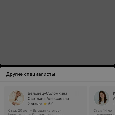
Другие специалисты
Беловец-Соломкина
Светлана Алексеевна
2 отзыва
5.0
1
Стаж 20 лет
•
Высшая категория
Стаж 14 лет
Косметолог • Дерматовенеролог
отделением