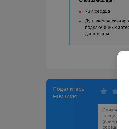
Специализация
УЗИ сердца
Дуплексное сканиро
подключичных артер
допплером
Поделитесь
мнением