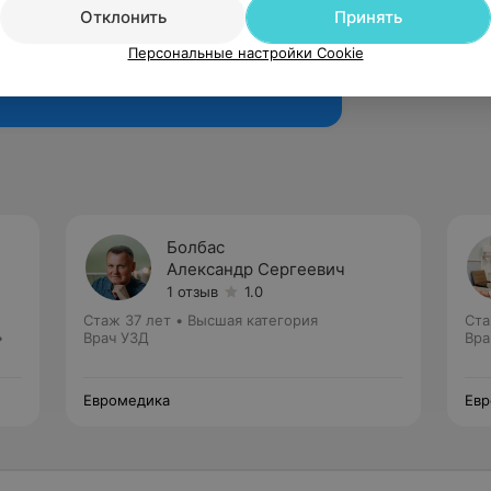
Отклонить
Принять
Персональные настройки Cookie
Рекомендую
Болбас
Александр Сергеевич
1 отзыв
1.0
Стаж 37 лет
•
Высшая категория
Ста
•
Врач УЗД
Вра
Евромедика
Евр