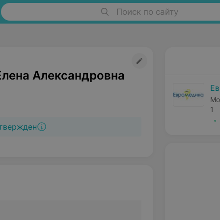
Поиск по сайту
Елена Александровна
Ев
Мо
1
твержден