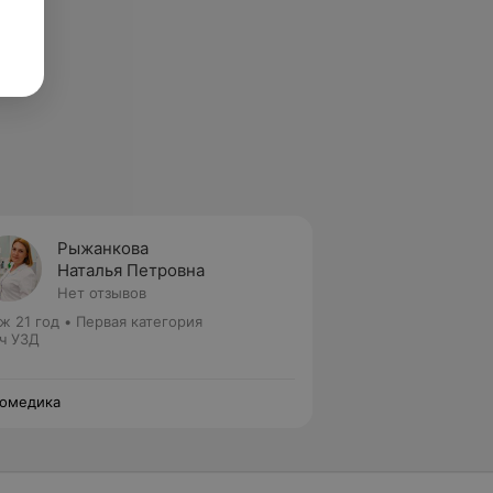
Рыжанкова
Наталья Петровна
Нет отзывов
ж 21 год
•
Первая категория
ч УЗД
омедика