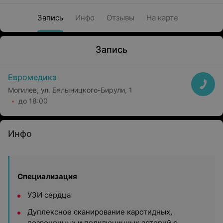
Запись
Инфо
Отзывы
На карте
Запись
Евромедика
Могилев, ул. Бялыницкого-Бирули, 1
до 18:00
Инфо
Специализация
УЗИ сердца
Дуплексное сканирование каротидных,
позвоночных и подключичных артерий с