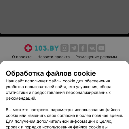
О проекте
Новости проекта
Размещение рекламы
Медицинский маркетинг
Публичный договор
Обработка файлов cookie
Пользовательское соглашение
Способы оплаты
Наш сайт использует файлы cookie для обеспечения
Вакансии
Партнеры
удобства пользователей сайта, его улучшения, сбора
Написать руководителю 103.by
статистики и предоставления персонализированных
Написать в поддержку
рекомендаций.
Персональные настройки cookie
Вы можете настроить параметры использования файлов
Обработка персональных данных
cookie или изменить свое согласие в более позднее время.
Для получения дополнительной информации о целях,
сроках и порядке использования файлов cookie вы