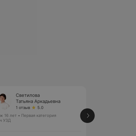
Светилова
Журко
Татьяна Аркадьевна
Тамар
1 отзыв
5.0
2 отзы
ж 16 лет
•
Первая категория
Стаж 37 лет
•
Перв
ч УЗД
Врач УЗД