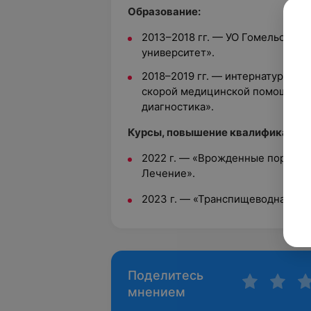
Образование:
2013–2018 гг. —
УО Гомельский 
университет».
2018–2019 гг. — интернатура в
УЗ
скорой медицинской помощи»
п
диагностика».
Курсы, повышение квалификации,
2022 г. — «Врожденные пороки с
Лечение».
2023 г. — «Транспищеводная эх
Поделитесь
мнением