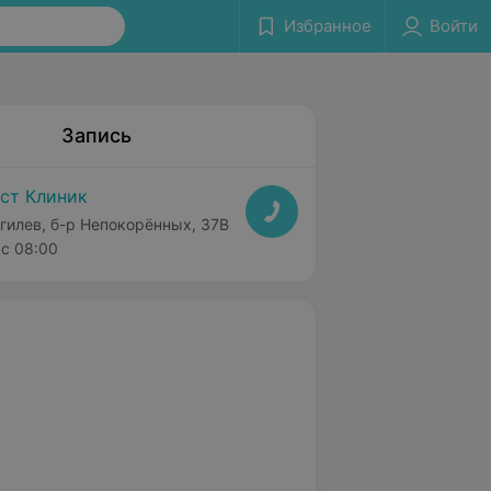
Избранное
Войти
Запись
ст Клиник
гилев, б-р Непокорённых, 37В
с 08:00