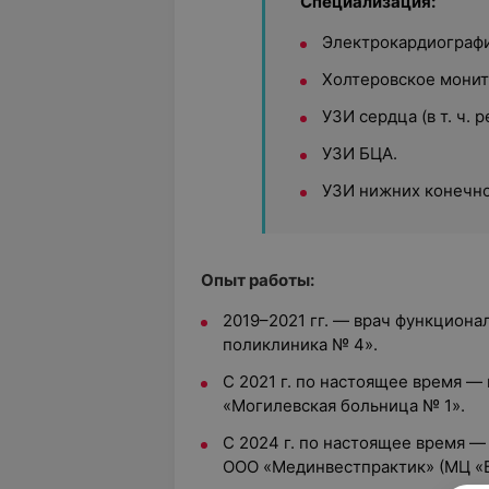
Специализация:
Электрокардиографи
Холтеровское монит
УЗИ сердца (в т. ч. р
УЗИ БЦА.
УЗИ нижних конечно
Опыт работы:
2019–2021 гг. — врач функциона
поликлиника № 4».
С 2021 г. по настоящее время —
«Могилевская больница № 1».
С 2024 г. по настоящее время —
ООО «Мединвестпрактик» (МЦ «Б