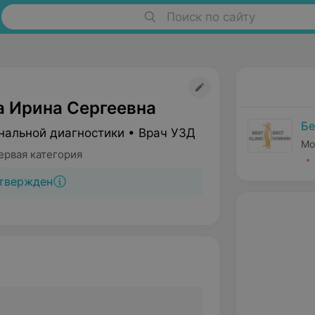
Поиск по сайту
а Ирина Сергеевна
Бе
нальной диагностики • Врач УЗД
Мо
ервая категория
твержден