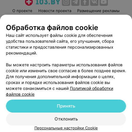
О проекте
Новости проекта
Размещение рекламы
Медицинский маркетинг
Публичный договор
Обработка файлов cookie
Пользовательское соглашение
Способы оплаты
Наш сайт использует файлы cookie для обеспечения
Вакансии
Партнеры
удобства пользователей сайта, его улучшения, сбора
Написать руководителю 103.by
статистики и предоставления персонализированных
Написать в поддержку
рекомендаций.
Персональные настройки cookie
Вы можете настроить параметры использования файлов
Обработка персональных данных
cookie или изменить свое согласие в более позднее время.
Для получения дополнительной информации о целях,
сроках и порядке использования файлов cookie вы
можете ознакомиться с нашей
Политикой обработки
файлов cookie
Принять
© 2026 ООО «Артокс Лаб», УНП 191700409
| 220012, Республика Беларусь,
г. Минск, улица Толбухина, 2, пом. 16 | help@103.by
Отклонить
Служба поддержки
+375 291212755
Персональные настройки Cookie