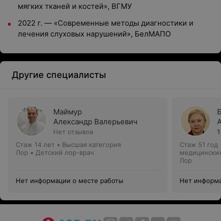
мягких тканей и костей», ВГМУ
2022 г. — «Современные методы диагностики и
лечения слуховых нарушений», БелМАПО
Другие специалисты
Маймур
Александр Валерьевич
Нет отзывов
1
Стаж 14 лет
•
Высшая категория
Стаж 51 год
Лор • Детский лор-врач
медицинских
Лор
Нет информации о месте работы
Нет информа