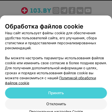
О проекте
Новости проекта
Размещение рекламы
Обработка файлов cookie
Медицинский маркетинг
Публичный договор
Пользовательское соглашение
Способы оплаты
Наш сайт использует файлы cookie для обеспечения
удобства пользователей сайта, его улучшения, сбора
Вакансии
Партнеры
статистики и предоставления персонализированных
Написать руководителю 103.by
рекомендаций.
Написать в поддержку
Вы можете настроить параметры использования файлов
Персональные настройки cookie
cookie или изменить свое согласие в более позднее время.
Обработка персональных данных
Для получения дополнительной информации о целях,
сроках и порядке использования файлов cookie вы
можете ознакомиться с нашей
Политикой обработки
файлов cookie
Принять
© 2026 ООО «Артокс Лаб», УНП 191700409
| 220012, Республика Беларусь,
Отклонить
г. Минск, улица Толбухина, 2, пом. 16 | help@103.by
Персональные настройки Cookie