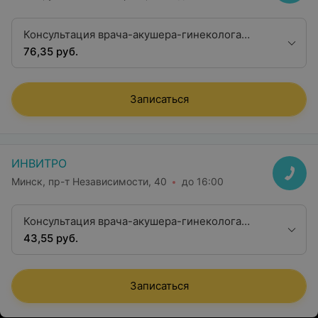
Консультация врача-акушера-гинеколога
высшей категории с УЗ-исследованием в
76,35 руб.
рамках диагностического комплекса
Записаться
ИНВИТРО
Минск, пр-т Независимости, 40
до 16:00
Консультация врача-акушера-гинеколога
второй квалификационной категории
43,55 руб.
Записаться