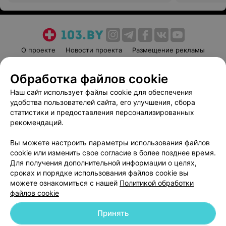
О проекте
Новости проекта
Размещение рекламы
Медицинский маркетинг
Публичный договор
Обработка файлов cookie
Пользовательское соглашение
Способы оплаты
Наш сайт использует файлы cookie для обеспечения
Вакансии
Партнеры
удобства пользователей сайта, его улучшения, сбора
Написать руководителю 103.by
статистики и предоставления персонализированных
Написать в поддержку
рекомендаций.
Персональные настройки cookie
Вы можете настроить параметры использования файлов
Обработка персональных данных
cookie или изменить свое согласие в более позднее время.
Для получения дополнительной информации о целях,
сроках и порядке использования файлов cookie вы
можете ознакомиться с нашей
Политикой обработки
файлов cookie
Принять
© 2026 ООО «Артокс Лаб», УНП 191700409
| 220012, Республика Беларусь,