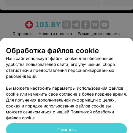
О проекте
Новости проекта
Размещение рекламы
Медицинский маркетинг
Публичный договор
Обработка файлов cookie
Пользовательское соглашение
Способы оплаты
Наш сайт использует файлы cookie для обеспечения
Вакансии
Партнеры
удобства пользователей сайта, его улучшения, сбора
Написать руководителю 103.by
статистики и предоставления персонализированных
Написать в поддержку
рекомендаций.
Персональные настройки cookie
Вы можете настроить параметры использования файлов
Обработка персональных данных
cookie или изменить свое согласие в более позднее время.
Для получения дополнительной информации о целях,
сроках и порядке использования файлов cookie вы
можете ознакомиться с нашей
Политикой обработки
файлов cookie
Принять
© 2026 ООО «Артокс Лаб», УНП 191700409
| 220012, Республика Беларусь,