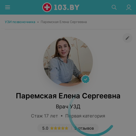
УЗИ позвоночника
•
Паремская Елена Сергеевна
Паремская Елена Сергеевна
Врач УЗД
Стаж 17 лет • Первая категория
5.0
5 отзывов