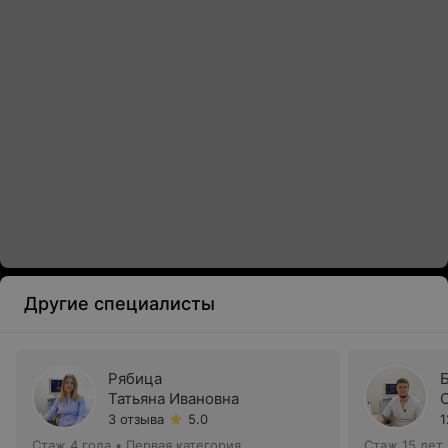
Другие специалисты
Рябица
Татьяна Ивановна
3 отзыва
5.0
1
Стаж 4 года
•
Первая категория
Стаж 15 лет