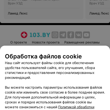
Врач УЗД
Врач УЗД
Ламед Люкс
Ламед Люкс
О проекте
Новости проекта
Размещение рекламы
Медицинский маркетинг
Публичный договор
Обработка файлов cookie
Пользовательское соглашение
Способы оплаты
Наш сайт использует файлы cookie для обеспечения
Вакансии
Партнеры
удобства пользователей сайта, его улучшения, сбора
Написать руководителю 103.by
статистики и предоставления персонализированных
Написать в поддержку
рекомендаций.
Персональные настройки cookie
Вы можете настроить параметры использования файлов
Обработка персональных данных
cookie или изменить свое согласие в более позднее время.
Для получения дополнительной информации о целях,
сроках и порядке использования файлов cookie вы
можете ознакомиться с нашей
Политикой обработки