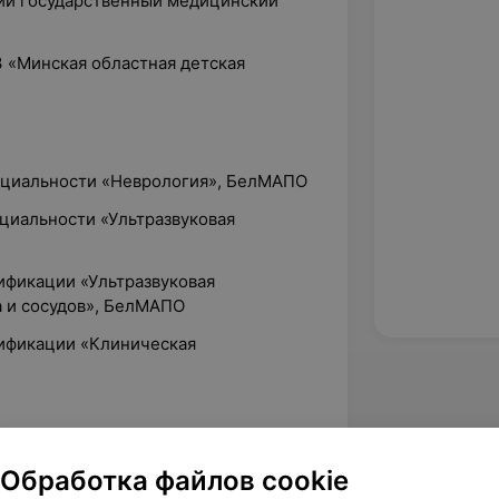
кий государственный медицинский
З «Минская областная детская
пециальности «Неврология», БелМАПО
ециальности «Ультразвуковая
ификации «Ультразвуковая
а и сосудов», БелМАПО
лификации «Клиническая
атр, УЗ «3-я детская поликлиника»
Обработка файлов cookie