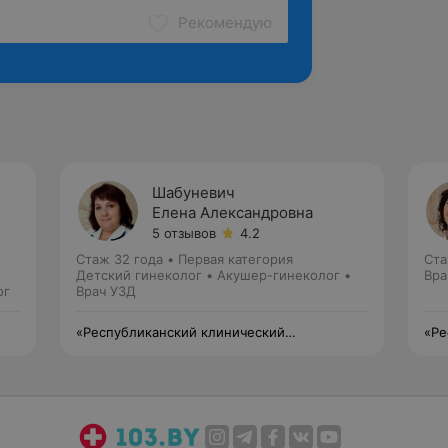
Рекомендую
Шабуневич
ч
Елена Александровна
5 отзывов
4.2
Стаж 32 года
•
Первая категория
Ста
Детский гинеколог • Акушер-гинеколог •
Вра
ог
Врач УЗД
«Республиканский клинический
«Ре
медицинский центр» Управления делами
мед
Президента Республики Беларусь
Пре