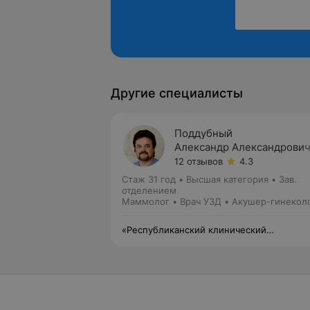
Другие специалисты
Поддубный
Александр Александрови
12 отзывов
4.3
Стаж 31 год
•
Высшая категория
•
Зав.
отделением
Маммолог • Врач УЗД • Акушер-гинекол
«Республиканский клинический
медицинский центр» Управления делами
Президента Республики Беларусь