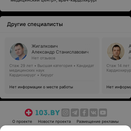
Другие специалисты
Жигалкович
Александр Станиславович
Нет отзывов
Н
Стаж 29 лет
•
Высшая категория
•
Кандидат
Стаж 14 лет
медицинских наук
Кардиохирур
Кардиохирург • Хирург
Нет информации о месте работы
Нет информа
О проекте
Новости проекта
Размещение рекламы
Медицинский маркетинг
Публичный договор