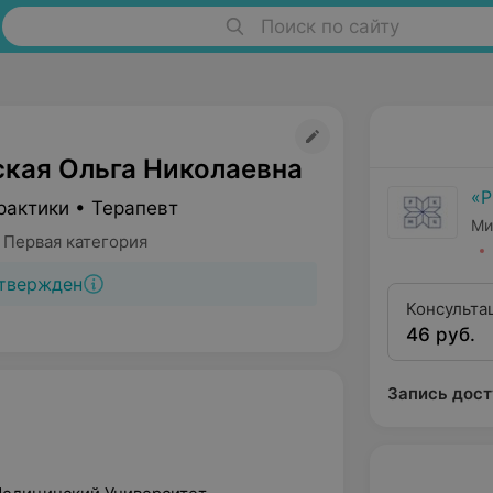
Поиск по сайту
кая Ольга Николаевна
«
рактики • Терапевт
Ми
 Первая категория
твержден
Консульта
46 руб.
Запись дост