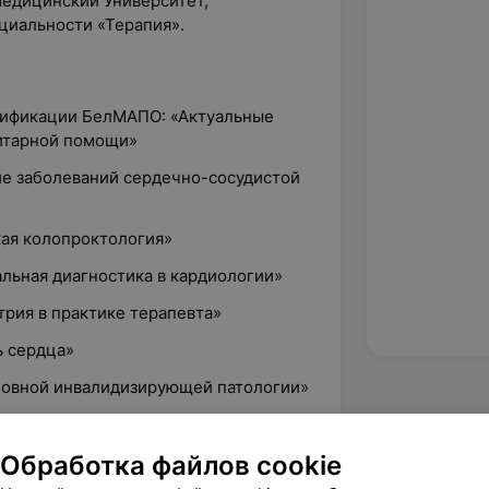
едицинский Университет,
циальности «Терапия».
лификации БелМАПО: «Актуальные
итарной помощи»
ие заболеваний сердечно-сосудистой
кая колопроктология»
льная диагностика в кардиологии»
трия в практике терапевта»
ь сердца»
сновной инвалидизирующей патологии»
я в терапии»
Обработка файлов cookie
тика основных неинфекционных