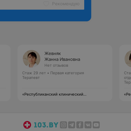
Рекомендую
Жевняк
Жанна Ивановна
Нет отзывов
Стаж 29 лет
•
Первая категория
Ста
Терапевт
отд
Тер
«Республиканский клинический
«Ре
медицинский центр» Управления делами
мед
Президента Республики Беларусь
Пре