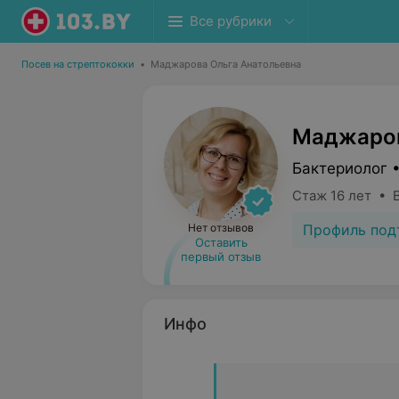
Все рубрики
Посев на стрептококки
•
Маджарова Ольга Анатольевна
Маджаров
Бактериолог 
Стаж 16 лет • 
Профиль под
Нет отзывов
Оставить
первый отзыв
Инфо