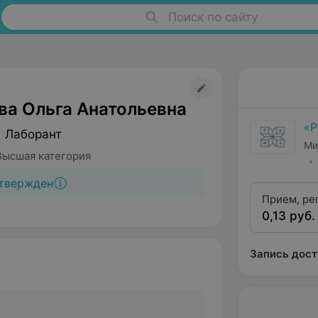
Поиск по сайту
а Ольга Анатольевна
«
• Лаборант
Ми
Высшая категория
твержден
Прием, ре
0,13 руб.
в централ
Запись дост