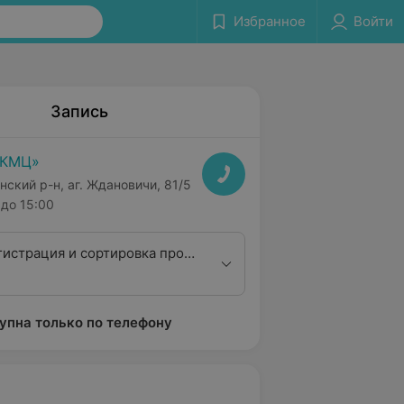
Избранное
Войти
Запись
РКМЦ»
нский р-н, аг. Ждановичи, 81/5
до 15:00
гистрация и сортировка проб
изованных лабораториях
упна только по телефону