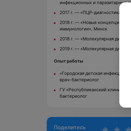
инфекционных и паразитарных з
2017 г. — «ПЦР-диагностика ин
2018 г. — «Новые концепции и 
иммунологии», Минск
2018 г. — «Молекулярная диагно
2019 г. — «Молекулярная диагно
Опыт работы
«Городская детская инфекционна
врач-бактериолог
ГУ «Республиканский клиническ
бактериолог
Поделитесь